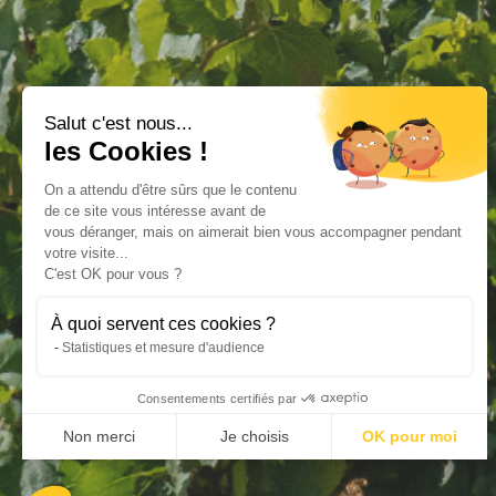
Salut c'est nous...
les Cookies !
On a attendu d'être sûrs que le contenu
de ce site vous intéresse avant de
vous déranger, mais on aimerait bien vous accompagner pendant
votre visite...
C'est OK pour vous ?
À quoi servent ces cookies ?
Statistiques et mesure d'audience
Consentements certifiés par
Non merci
Je choisis
OK pour moi
Axeptio consent
Plateforme de Gestion du Consentement : Personnalisez vos Opt