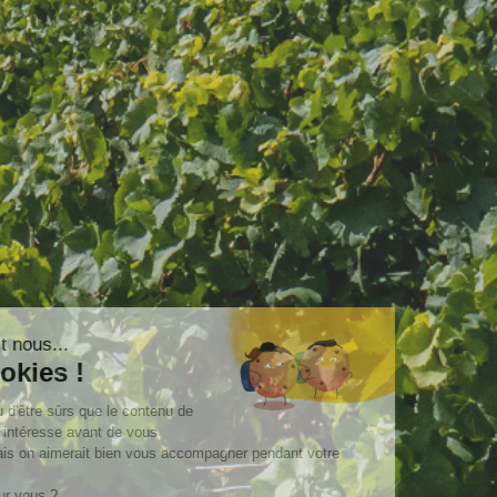
Salut c'est nous...
les Cookies !
On a attendu d'être sûrs que le contenu de
ce site vous intéresse avant de vous
déranger, mais on aimerait bien vous accompagner pendant votre
visite...
C'est OK pour vous ?