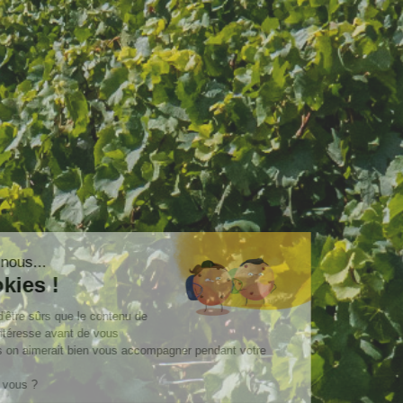
Salut c'est nous...
les Cookies !
On a attendu d'être sûrs que le contenu de
ce site vous intéresse avant de vous
déranger, mais on aimerait bien vous accompagner pendant votre
visite...
C'est OK pour vous ?