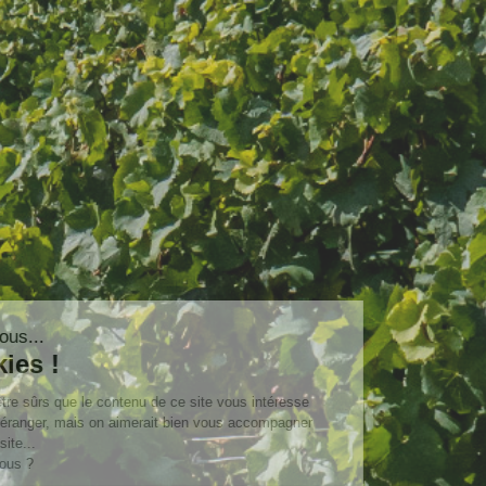
Salut c'est nous...
les Cookies !
On a attendu d'être sûrs que le contenu de ce site vous intéresse
avant de vous déranger, mais on aimerait bien vous accompagner
pendant votre visite...
C'est OK pour vous ?